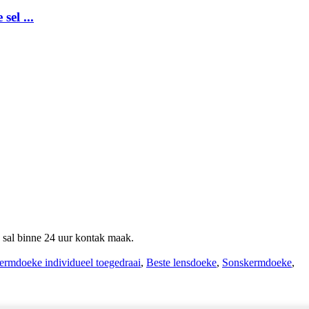
sel ...
s sal binne 24 uur kontak maak.
ermdoeke individueel toegedraai
,
Beste lensdoeke
,
Sonskermdoeke
,