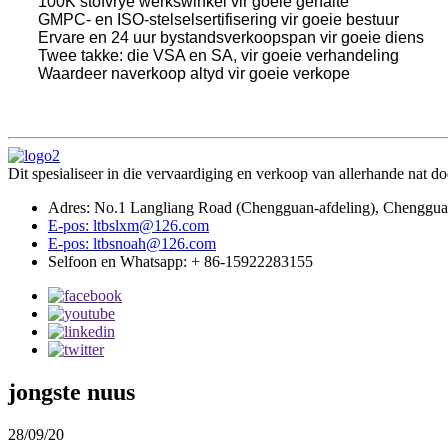
100K stofvrye werkswinkel vir goeie gehalte
GMPC- en ISO-stelselsertifisering vir goeie bestuur
Ervare en 24 uur bystandsverkoopspan vir goeie diens
Twee takke: die VSA en SA, vir goeie verhandeling
Waardeer naverkoop altyd vir goeie verkope
Dit spesialiseer in die vervaardiging en verkoop van allerhande nat
Adres: No.1 Langliang Road (Chengguan-afdeling), Chengguan
E-pos: ltbslxm@126.com
E-pos: ltbsnoah@126.com
Selfoon en Whatsapp: + 86-15922283155
jongste nuus
28/09/20