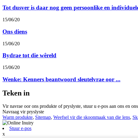
Tot dusver is daar nog geen persoonlike en individuele 
15/06/20
Ons diens
15/06/20
Bydrae tot die wêreld
15/06/20
Wenke: Kenners beantwoord sleutelvrae oor ...
Teken in
Vir navrae oor ons produkte of pryslyste, stuur u e-pos aan ons en on
Navraag vir pryslyste
Warm produkte
,
Sitemap
,
Weefsel vir die skoonmaak van die lens
,
Sk
Stuur e-pos
x