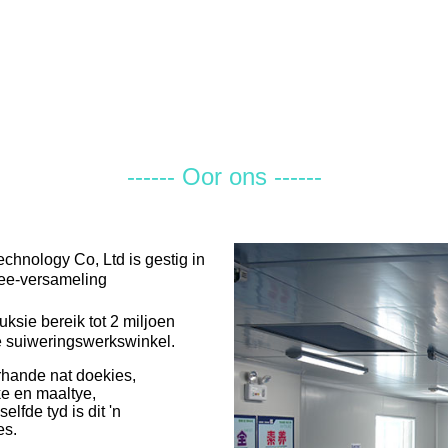
------ Oor ons ------
echnology Co, Ltd is gestig in
fvee-versameling
ksie bereik tot 2 miljoen
e suiweringswerkswinkel.
rhande nat doekies,
e en maaltye,
fde tyd is dit 'n
es.