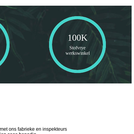
100
K
Stofvrye
werkswinkel
met ons fabrieke en inspekteurs