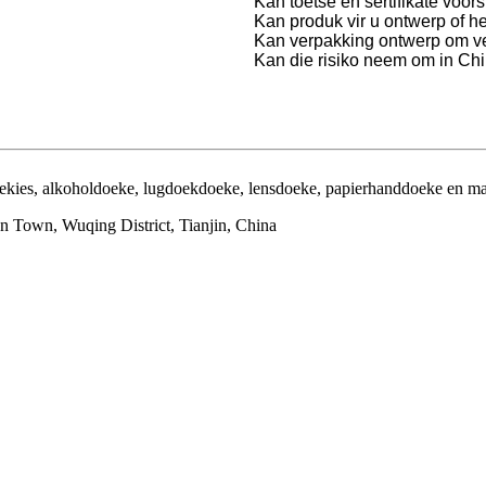
Kan toetse en sertifikate voor
Kan produk vir u ontwerp of h
Kan verpakking ontwerp om v
Kan die risiko neem om in Chi
 doekies, alkoholdoeke, lugdoekdoeke, lensdoeke, papierhanddoeke en m
 Town, Wuqing District, Tianjin, China