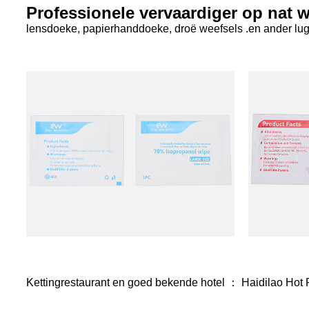
Professionele vervaardiger op nat w
lensdoeke, papierhanddoeke, droë weefsels .en ander lugd
Kettingrestaurant en goed bekende hotel ： Haidilao Hot P