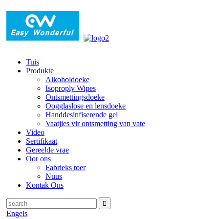
Tuis
Produkte
Alkoholdoeke
Isoproply Wipes
Ontsmettingsdoeke
Oogglaslose en lensdoeke
Handdesinfiserende gel
Vaatjies vir ontsmetting van vate
Video
Sertifikaat
Gereelde vrae
Oor ons
Fabrieks toer
Nuus
Kontak Ons
Engels