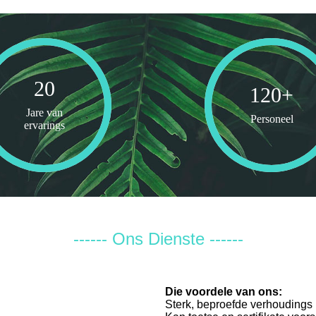
20
120
+
Jare van
Personeel
ervarings
------ Ons Dienste ------
Die voordele van ons:
Sterk, beproefde verhoudings 