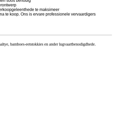
sien soos benodig
erontwerp
erkoopgeleenthede te maksimeer
na te koop. Ons is ervare professionele vervaardigers
aaltye, bamboes-eetstokkies en ander lugvaartbenodigdhede.