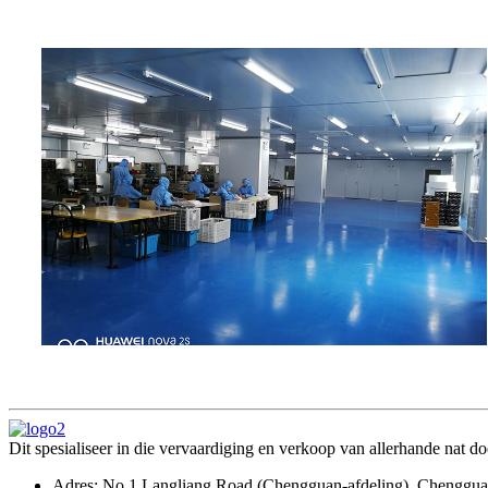
Dit spesialiseer in die vervaardiging en verkoop van allerhande nat
Adres: No.1 Langliang Road (Chengguan-afdeling), Chengguan