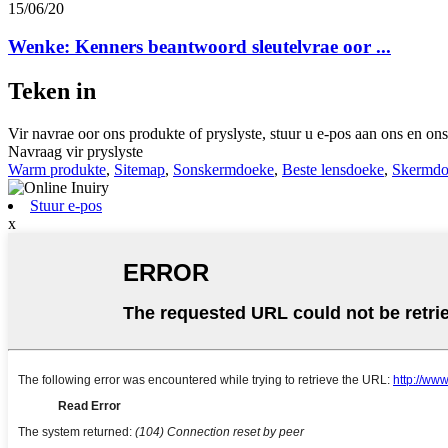
15/06/20
Wenke: Kenners beantwoord sleutelvrae oor ...
Teken in
Vir navrae oor ons produkte of pryslyste, stuur u e-pos aan ons en on
Navraag vir pryslyste
Warm produkte
,
Sitemap
,
Sonskermdoeke
,
Beste lensdoeke
,
Skermdoe
Stuur e-pos
x