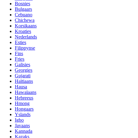
Bosnies
Bulgaars
Cebuano
Chichewa
Korsikaans
Kroaties
Nederlands
Esties
Filippynse
Fins
Fries
Galisies
Georgies
Gujarati
Haïtiaans
Hausa
Hawaïaans
Hebreeus
Hmong
Hongaars
Yslands
Igbo
Javaans
Kannada
Kazaks