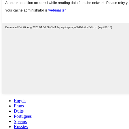
Engels
Frans
Duits
Portugees
Spaans
Russies