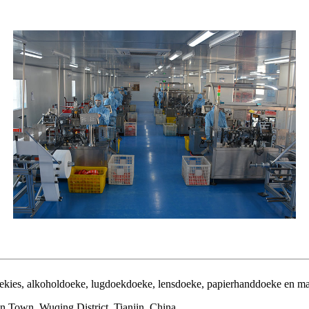
 doekies, alkoholdoeke, lugdoekdoeke, lensdoeke, papierhanddoeke en m
 Town, Wuqing District, Tianjin, China