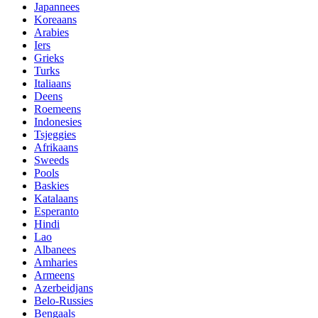
Japannees
Koreaans
Arabies
Iers
Grieks
Turks
Italiaans
Deens
Roemeens
Indonesies
Tsjeggies
Afrikaans
Sweeds
Pools
Baskies
Katalaans
Esperanto
Hindi
Lao
Albanees
Amharies
Armeens
Azerbeidjans
Belo-Russies
Bengaals